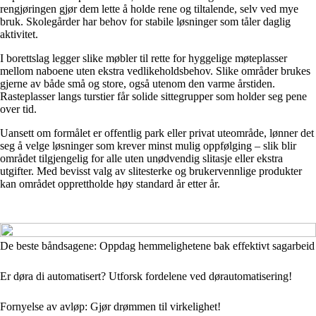
rengjøringen gjør dem lette å holde rene og tiltalende, selv ved mye
bruk. Skolegårder har behov for stabile løsninger som tåler daglig
aktivitet.
I borettslag legger slike møbler til rette for hyggelige møteplasser
mellom naboene uten ekstra vedlikeholdsbehov. Slike områder brukes
gjerne av både små og store, også utenom den varme årstiden.
Rasteplasser langs turstier får solide sittegrupper som holder seg pene
over tid.
Uansett om formålet er offentlig park eller privat uteområde, lønner det
seg å velge løsninger som krever minst mulig oppfølging – slik blir
området tilgjengelig for alle uten unødvendig slitasje eller ekstra
utgifter. Med bevisst valg av slitesterke og brukervennlige produkter
kan området opprettholde høy standard år etter år.
De beste båndsagene: Oppdag hemmelighetene bak effektivt sagarbeid
Er døra di automatisert? Utforsk fordelene ved dørautomatisering!
Fornyelse av avløp: Gjør drømmen til virkelighet!