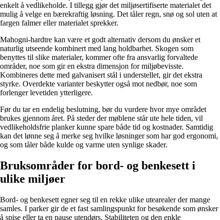
enkelt å vedlikeholde. I tillegg gjør det miljøsertifiserte materialet det
mulig å velge en bærekraftig løsning. Det tåler regn, snø og sol uten at
fargen falmer eller materialet sprekker.
Mahogni-hardtre kan være et godt alternativ dersom du ønsker et
naturlig utseende kombinert med lang holdbarhet. Skogen som
benyttes til slike materialer, kommer ofte fra ansvarlig forvaltede
områder, noe som gir en ekstra dimensjon for miljøbevisste.
Kombineres dette med galvanisert stål i understellet, gir det ekstra
styrke. Overdekte varianter beskytter også mot nedbør, noe som
forlenger levetiden ytterligere.
Før du tar en endelig beslutning, bør du vurdere hvor mye området
brukes gjennom året. På steder der møblene står ute hele tiden, vil
vedlikeholdsfrie planker kunne spare både tid og kostnader. Samtidig
kan det lønne seg å merke seg hvilke løsninger som har god ergonomi,
og som tåler både kulde og varme uten synlige skader.
Bruksområder for bord- og benkesett i
ulike miljøer
Bord- og benkesett egner seg til en rekke ulike utearealer der mange
samles. I parker gir de et fast samlingspunkt for besøkende som ønsker
å spise eller ta en pause utendørs. Stabiliteten og den enkle