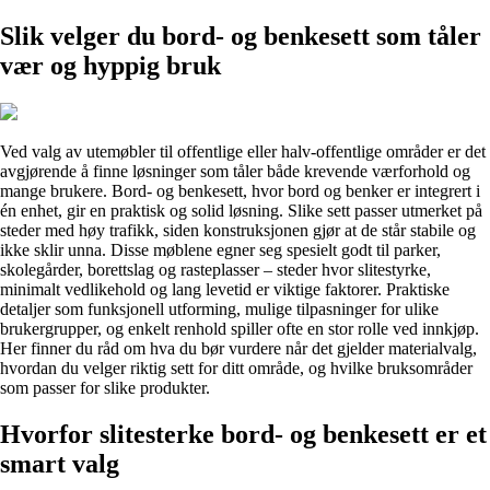
Slik velger du bord- og benkesett som tåler
vær og hyppig bruk
Ved valg av utemøbler til offentlige eller halv-offentlige områder er det
avgjørende å finne løsninger som tåler både krevende værforhold og
mange brukere. Bord- og benkesett, hvor bord og benker er integrert i
én enhet, gir en praktisk og solid løsning. Slike sett passer utmerket på
steder med høy trafikk, siden konstruksjonen gjør at de står stabile og
ikke sklir unna. Disse møblene egner seg spesielt godt til parker,
skolegårder, borettslag og rasteplasser – steder hvor slitestyrke,
minimalt vedlikehold og lang levetid er viktige faktorer. Praktiske
detaljer som funksjonell utforming, mulige tilpasninger for ulike
brukergrupper, og enkelt renhold spiller ofte en stor rolle ved innkjøp.
Her finner du råd om hva du bør vurdere når det gjelder materialvalg,
hvordan du velger riktig sett for ditt område, og hvilke bruksområder
som passer for slike produkter.
Hvorfor slitesterke bord- og benkesett er et
smart valg