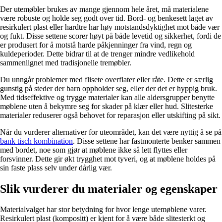
Der utemøbler brukes av mange gjennom hele året, må materialene
være robuste og holde seg godt over tid. Bord- og benkesett laget av
resirkulert plast eller hardtre har høy motstandsdyktighet mot både vær
og fukt. Disse settene scorer høyt på både levetid og sikkerhet, fordi de
er produsert for å motstå harde påkjenninger fra vind, regn og
kuldeperioder. Dette bidrar til at de trenger mindre vedlikehold
sammenlignet med tradisjonelle tremøbler.
Du unngår problemer med flisete overflater eller råte. Dette er særlig
gunstig på steder der barn oppholder seg, eller der det er hyppig bruk.
Med tidseffektive og trygge materialer kan alle aldersgrupper benytte
møblene uten å bekymre seg for skader på klær eller hud. Slitesterke
materialer reduserer også behovet for reparasjon eller utskifting på sikt.
Når du vurderer alternativer for uteområdet, kan det være nyttig å se på
bank tisch kombination
. Disse settene har fastmonterte benker sammen
med bordet, noe som gjør at møblene ikke så lett flyttes eller
forsvinner. Dette gir økt trygghet mot tyveri, og at møblene holdes på
sin faste plass selv under dårlig vær.
Slik vurderer du materialer og egenskaper
Materialvalget har stor betydning for hvor lenge utemøblene varer.
Resirkulert plast (kompositt) er kjent for å være både slitesterkt og