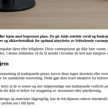
eller hjem med begrenset plass. De gir både estetisk verdi og funks
er og sikkerhetstiltak for optimal utnyttelse av frittstående varmepe
mpakte hjem eller leiligheter. Disse varmepeisene gir ikke bare varme, m
I denne artikkelen vil du få innsikt i hvordan du best kan integrere en
hjem
 I motsetning til tradisjonelle peiser, krever disse ingen skorstein eller
ov for omfattende renovering. Dette gjør dem svært attraktive for bybo
 betyr at de er renere og mer miljøvennlige enn tradisjonelle vedfyrte p
, da det ikke er behov for rengjøring av skorsteiner eller askefjerning.
design og materialer tilgjengelig, kan de lett tilpasses enhver interiørst
 perfekt inn i ditt hjem.