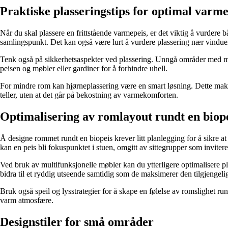
Praktiske plasseringstips for optimal varm
Når du skal plassere en frittstående varmepeis, er det viktig å vurdere 
samlingspunkt. Det kan også være lurt å vurdere plassering nær vinduer e
Tenk også på sikkerhetsaspekter ved plassering. Unngå områder med mye tr
peisen og møbler eller gardiner for å forhindre uhell.
For mindre rom kan hjørneplassering være en smart løsning. Dette maksim
teller, uten at det går på bekostning av varmekomforten.
Optimalisering av romlayout rundt en biop
Å designe rommet rundt en biopeis krever litt planlegging for å sikre 
kan en peis bli fokuspunktet i stuen, omgitt av sittegrupper som inviterer
Ved bruk av multifunksjonelle møbler kan du ytterligere optimalisere p
bidra til et ryddig utseende samtidig som de maksimerer den tilgjengeli
Bruk også speil og lysstrategier for å skape en følelse av romslighet rund
varm atmosfære.
Designstiler for små områder