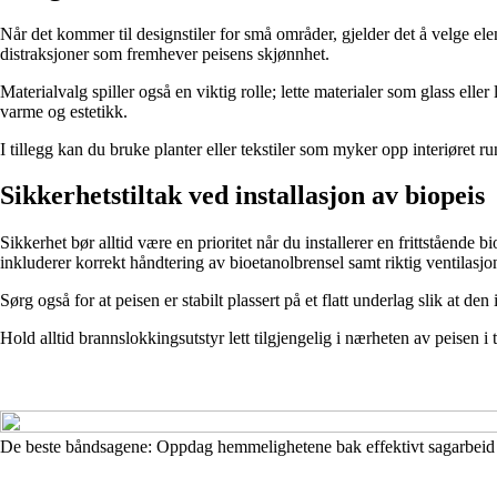
Når det kommer til designstiler for små områder, gjelder det å velge elem
distraksjoner som fremhever peisens skjønnhet.
Materialvalg spiller også en viktig rolle; lette materialer som glass el
varme og estetikk.
I tillegg kan du bruke planter eller tekstiler som myker opp interiøret r
Sikkerhetstiltak ved installasjon av biopeis
Sikkerhet bør alltid være en prioritet når du installerer en frittstående 
inkluderer korrekt håndtering av bioetanolbrensel samt riktig ventilasj
Sørg også for at peisen er stabilt plassert på et flatt underlag slik at de
Hold alltid brannslokkingsutstyr lett tilgjengelig i nærheten av peisen i 
De beste båndsagene: Oppdag hemmelighetene bak effektivt sagarbeid