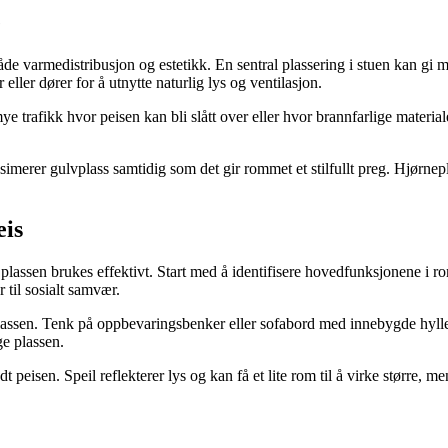
e
både varmedistribusjon og estetikk. En sentral plassering i stuen kan gi
ller dører for å utnytte naturlig lys og ventilasjon.
afikk hvor peisen kan bli slått over eller hvor brannfarlige materialer 
erer gulvplass samtidig som det gir rommet et stilfullt preg. Hjørnepla
eis
at plassen brukes effektivt. Start med å identifisere hovedfunksjonene
 til sosialt samvær.
lassen. Tenk på oppbevaringsbenker eller sofabord med innebygde hyller
ge plassen.
t peisen. Speil reflekterer lys og kan få et lite rom til å virke større, 