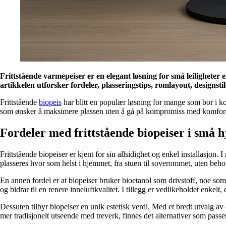
Frittstående varmepeiser er en elegant løsning for små leiligheter 
artikkelen utforsker fordeler, plasseringstips, romlayout, designstil
Frittstående
biopeis
har blitt en populær løsning for mange som bor i ko
som ønsker å maksimere plassen uten å gå på kompromiss med komforten. 
Fordeler med frittstående biopeiser i små 
Frittstående biopeiser er kjent for sin allsidighet og enkel installasjon.
plasseres hvor som helst i hjemmet, fra stuen til soverommet, uten beh
En annen fordel er at biopeiser bruker bioetanol som drivstoff, noe som
og bidrar til en renere inneluftkvalitet. I tillegg er vedlikeholdet enkelt
Dessuten tilbyr biopeiser en unik estetisk verdi. Med et bredt utvalg av 
mer tradisjonelt utseende med treverk, finnes det alternativer som passer