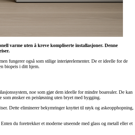
jonell varme uten å kreve kompliserte installasjoner. Denne
iser.
en fungerer også som stilige interiørelementer. De er ideelle for de
 biopeis i ditt hjem.
 ventilasjonssystem, noe som gjør dem ideelle for mindre boarealer. De kan
ere som ønsker en peisløsning uten bryet med bygging.
eiser. Dette eliminerer bekymringer knyttet til røyk og askeopphopning,
il. Enten du foretrekker et moderne utseende med glass og metall eller et