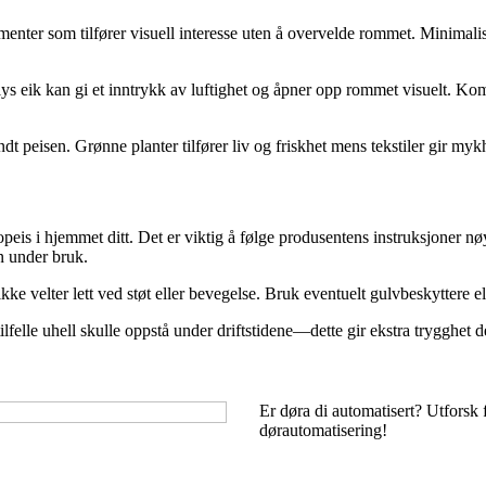
enter som tilfører visuell interesse uten å overvelde rommet. Minimalisti
ler lys eik kan gi et inntrykk av luftighet og åpner opp rommet visuelt.
undt peisen. Grønne planter tilfører liv og friskhet mens tekstiler gir my
biopeis i hjemmet ditt. Det er viktig å følge produsentens instruksjoner n
on under bruk.
n ikke velter lett ved støt eller bevegelse. Bruk eventuelt gulvbeskyttere e
tilfelle uhell skulle oppstå under driftstidene—dette gir ekstra trygghet 
Er døra di automatisert? Utforsk
dørautomatisering!