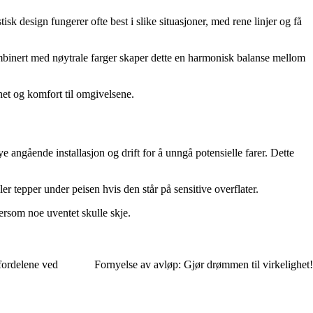
sk design fungerer ofte best i slike situasjoner, med rene linjer og få
 Kombinert med nøytrale farger skaper dette en harmonisk balanse mellom
khet og komfort til omgivelsene.
øye angående installasjon og drift for å unngå potensielle farer. Dette
ller tepper under peisen hvis den står på sensitive overflater.
dersom noe uventet skulle skje.
 fordelene ved
Fornyelse av avløp: Gjør drømmen til virkelighet!