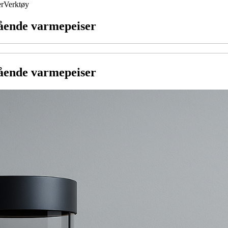
er
Verktøy
tående varmepeiser
tående varmepeiser