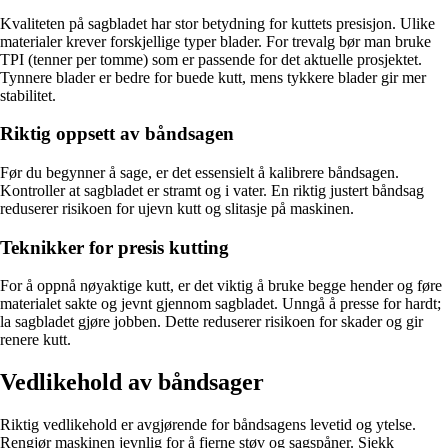
Kvaliteten på sagbladet har stor betydning for kuttets presisjon. Ulike
materialer krever forskjellige typer blader. For trevalg bør man bruke
TPI (tenner per tomme) som er passende for det aktuelle prosjektet.
Tynnere blader er bedre for buede kutt, mens tykkere blader gir mer
stabilitet.
Riktig oppsett av båndsagen
Før du begynner å sage, er det essensielt å kalibrere båndsagen.
Kontroller at sagbladet er stramt og i vater. En riktig justert båndsag
reduserer risikoen for ujevn kutt og slitasje på maskinen.
Teknikker for presis kutting
For å oppnå nøyaktige kutt, er det viktig å bruke begge hender og føre
materialet sakte og jevnt gjennom sagbladet. Unngå å presse for hardt;
la sagbladet gjøre jobben. Dette reduserer risikoen for skader og gir
renere kutt.
Vedlikehold av båndsager
Riktig vedlikehold er avgjørende for båndsagens levetid og ytelse.
Rengjør maskinen jevnlig for å fjerne støv og sagspåner. Sjekk