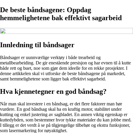
De beste båndsagene: Oppdag
hemmelighetene bak effektivt sagarbeid
Innledning til båndsager
Båndsager er uunnværlige verktøy i både trearbeid og
metallbearbeiding. De gir enestående presisjon og har evnen til å kutte
både rett og buet, noe som gjør dem ideelle for en rekke prosjekter. I
denne artikkelen skal vi utforske de beste båndsagene på markedet,
samt hemmelighetene som ligger bak effektivt sagarbeid.
Hva kjennetegner en god båndsag?
Når man skal investere i en båndsag, er det flere faktorer man bør
vurdere. En god båndsag skal ha en kraftig motor, stabilitet under
kutting og enkel justering av sagbladet. En annen viktig egenskap er
kuttedybden, som bestemmer hvor tykke materialer du kan jobbe med.
I tillegg er det verdt å se på tilgjengelige tilbehør og ekstra funksjoner,
som lasermarkering for nøyaktighet.