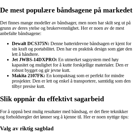
De mest populære båndsagene på markedet
Det finnes mange modeller av båndsager, men noen har skilt seg ut på
grunn av deres ytelse og brukervennlighet. Her er noen av de mest
anbefalte båndsagene:
Dewalt DCS375N:
Denne batteridrevne båndsagen er kjent for
sin kraft og portabilitet. Den har en praktisk design som gjør den
lett å håndtere.
Jet JWBS-14DXPRO:
En utmerket sagsystem med høy
kapasitet og mulighet for å kutte forskjellige materialer. Den er
robust bygget og gir jevne kutt.
Makita 2107FK:
En kompaktsag som er perfekt for mindre
prosjekter. Den er lett og enkel å transportere, samtidig som den
tilbyr presise kutt.
Slik oppnår du effektivt sagarbeid
For å oppnå best mulig resultater med båndsag, er det flere teknikker
og forholdsregler det lønner seg å kjenne til. Her er noen nyttige tips:
Valg av riktig sagblad