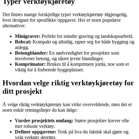
Typer verktøykjøretøy
Det finnes mange forskjellige typer verktøykjøretøy tilgjengelig,
hver designet for spesifikke oppgaver. Her er noen populære
alternativer:
Minigraver:
Perfekt for mindre graving og landskapsarbeid.
Bobcat:
Kompakt og allsidig, egner seg for både bygging og
anlegg.
Betongblander:
En nødvendighet for prosjekter som
involverer betong, og sikrer jevne blandinger.
Komprimator:
Brukes til å komprimere jorda, noe som er
viktig for å forberede byggeplasser.
Hvordan velge riktig verktøykjøretøy for
ditt prosjekt
Å velge riktig verktøykjøretøy kan virke overveldende, men det er
noen enkle retningslinjer du kan følge:
Vurder prosjektets omfang:
Større prosjekter krever ofte
mer robuste verktøy.
Definer oppgavene:
Tenk på hva du faktisk skal gjøre og
velg verktøy deretter.