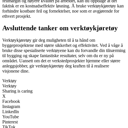
feilmargin og høyere kvalitet på arbeidet, kan du oppdage at det
faktisk er en kostnadseffektiv løsning. Å bruke verktøykjøretøy kan
forhindre kostbare feil og fornektelser, noe som er avgjørende for
ethvert prosjekt.
Avsluttende tanker om verktøykjøretøy
Verktøykjøretøy gir deg muligheten til å ta hånd om
byggeprosjektene med større sikkerhet og effektivitet. Ved å våge å
bruke disse spesialiserte verktøyene kan du forvandle din tilnærming
til bygging og skape fantastiske resultater, selv om du er ny på
området. Uansett om det er verkstedprosjekter hjemme eller større
anleggsjobber, gir verktøykjøretøy deg kraften til å realisere
visjonene dine.
Verktøy
Verktøy
Sharing is caring
X
Facebook
Instagram
LinkedIn
YouTube
Pinterest
TikTok