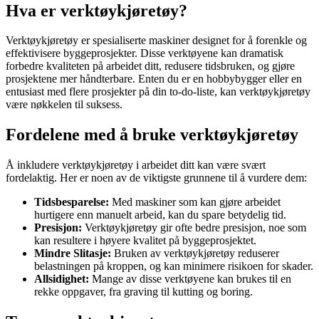
Hva er verktøykjøretøy?
Verktøykjøretøy er spesialiserte maskiner designet for å forenkle og
effektivisere byggeprosjekter. Disse verktøyene kan dramatisk
forbedre kvaliteten på arbeidet ditt, redusere tidsbruken, og gjøre
prosjektene mer håndterbare. Enten du er en hobbybygger eller en
entusiast med flere prosjekter på din to-do-liste, kan verktøykjøretøy
være nøkkelen til suksess.
Fordelene med å bruke verktøykjøretøy
Å inkludere verktøykjøretøy i arbeidet ditt kan være svært
fordelaktig. Her er noen av de viktigste grunnene til å vurdere dem:
Tidsbesparelse:
Med maskiner som kan gjøre arbeidet
hurtigere enn manuelt arbeid, kan du spare betydelig tid.
Presisjon:
Verktøykjøretøy gir ofte bedre presisjon, noe som
kan resultere i høyere kvalitet på byggeprosjektet.
Mindre Slitasje:
Bruken av verktøykjøretøy reduserer
belastningen på kroppen, og kan minimere risikoen for skader.
Allsidighet:
Mange av disse verktøyene kan brukes til en
rekke oppgaver, fra graving til kutting og boring.