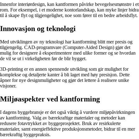
Innenfor interiørdesign, kan kantformen påvirke bevegelsesmønstre i et
rom. For eksempel, i et moderne kontorlandskap, kan myke linjer bidra
til å skape flyt og tilgjengelighet, noe som fører til en bedre arbeidsflyt.
Innovasjon og teknologi
Med utviklingen av ny teknologi har kantforming blitt mer presis og
tilgjengelig. CAD-programvare (Computer-Aided Design) gjør det
mulig for designere å eksperimentere med ulike former og se hvordan
de vil se ut i virkeligheten før de blir bygget.
3D-printing er en annen spennende utvikling som gir mulighet for
komplekse og detaljerte kanter å bli laget med høy presisjon. Dette
åpner for nye designmuligheter og gjør det lettere å realisere unike
visjoner.
Miljøaspekter ved kantforming
I dagens byggebransje er det også viktig å vurdere miljøpåvirkningen
av kantforming. Valg av bærekraftige materialer og metoder kan
redusere fotavtrykket av byggeprosjektet. Bruk av resirkulerte
materialer, samt energieffektive produksjonsmetoder, bidrar til en mer
bærekraftig byggepraksis.