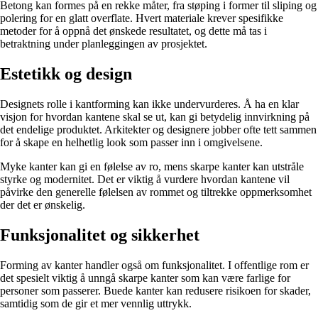
Betong kan formes på en rekke måter, fra støping i former til sliping og
polering for en glatt overflate. Hvert materiale krever spesifikke
metoder for å oppnå det ønskede resultatet, og dette må tas i
betraktning under planleggingen av prosjektet.
Estetikk og design
Designets rolle i kantforming kan ikke undervurderes. Å ha en klar
visjon for hvordan kantene skal se ut, kan gi betydelig innvirkning på
det endelige produktet. Arkitekter og designere jobber ofte tett sammen
for å skape en helhetlig look som passer inn i omgivelsene.
Myke kanter kan gi en følelse av ro, mens skarpe kanter kan utstråle
styrke og modernitet. Det er viktig å vurdere hvordan kantene vil
påvirke den generelle følelsen av rommet og tiltrekke oppmerksomhet
der det er ønskelig.
Funksjonalitet og sikkerhet
Forming av kanter handler også om funksjonalitet. I offentlige rom er
det spesielt viktig å unngå skarpe kanter som kan være farlige for
personer som passerer. Buede kanter kan redusere risikoen for skader,
samtidig som de gir et mer vennlig uttrykk.