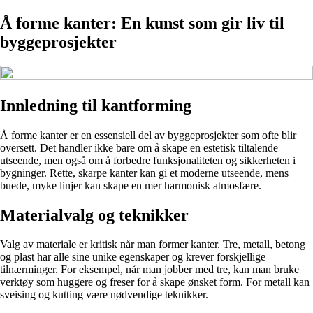
Å forme kanter: En kunst som gir liv til
byggeprosjekter
Innledning til kantforming
Å forme kanter er en essensiell del av byggeprosjekter som ofte blir
oversett. Det handler ikke bare om å skape en estetisk tiltalende
utseende, men også om å forbedre funksjonaliteten og sikkerheten i
bygninger. Rette, skarpe kanter kan gi et moderne utseende, mens
buede, myke linjer kan skape en mer harmonisk atmosfære.
Materialvalg og teknikker
Valg av materiale er kritisk når man former kanter. Tre, metall, betong
og plast har alle sine unike egenskaper og krever forskjellige
tilnærminger. For eksempel, når man jobber med tre, kan man bruke
verktøy som huggere og freser for å skape ønsket form. For metall kan
sveising og kutting være nødvendige teknikker.