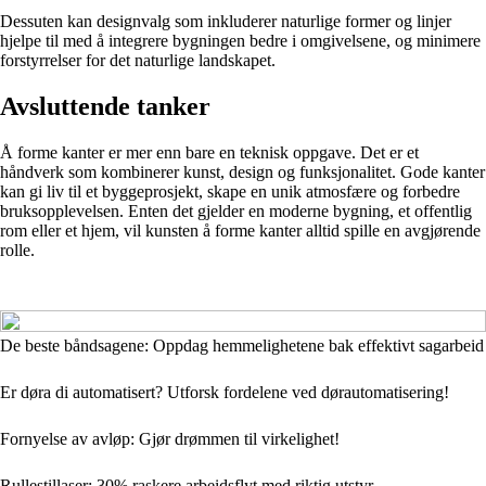
Dessuten kan designvalg som inkluderer naturlige former og linjer
hjelpe til med å integrere bygningen bedre i omgivelsene, og minimere
forstyrrelser for det naturlige landskapet.
Avsluttende tanker
Å forme kanter er mer enn bare en teknisk oppgave. Det er et
håndverk som kombinerer kunst, design og funksjonalitet. Gode kanter
kan gi liv til et byggeprosjekt, skape en unik atmosfære og forbedre
bruksopplevelsen. Enten det gjelder en moderne bygning, et offentlig
rom eller et hjem, vil kunsten å forme kanter alltid spille en avgjørende
rolle.
De beste båndsagene: Oppdag hemmelighetene bak effektivt sagarbeid
Er døra di automatisert? Utforsk fordelene ved dørautomatisering!
Fornyelse av avløp: Gjør drømmen til virkelighet!
Rullestillaser: 30% raskere arbeidsflyt med riktig utstyr